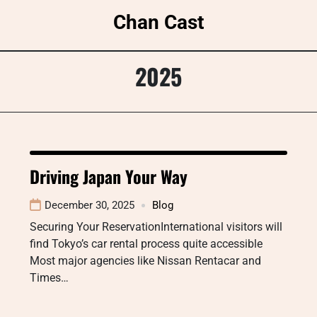
Skip
Chan Cast
to
content
2025
Driving Japan Your Way
December 30, 2025
Blog
Securing Your ReservationInternational visitors will
find Tokyo’s car rental process quite accessible
Most major agencies like Nissan Rentacar and
Times…