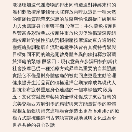
液循環加速代謝廢物的排出同時透過對神經末梢的
溫和刺激按摩能觸發大腦釋放內啡肽這是一種天然
的鎮痛物質能帶來深層的放鬆與愉悅感從而緩解壓
力與焦慮讓身心重獲平衡 段落三：手法萬象按摩世
界豐富多彩瑞典式按摩注重放松與促進循環深度組
織按摩針對慢性肌肉勞損指壓按摩源於東方通過按
壓經絡點調整氣血流動每種手法皆有其獨特哲學與
目標如同不同的鑰匙開啟身體各異的鎖扣釋放潛藏
於深處的緊繃 段落四：現代意義在步調飛快的當代
社會按摩已從一種治療方式昇華為重要的自我照護
實踐它不僅是對身體酸痛的被動回應更是主動管理
健康提升生活品質的積極選擇定期按摩成為現代人
對抗都市疲勞重建身心連結的一個寧靜儀式 段落
五：文化交融按摩藝術的全球化促成了東西智慧的
完美交融西方解剖學的精密與東方能量哲學的整體
觀相互借鑑與補充這種融合創造出更為 holistic 的療
癒方式讓撫觸這門古老語言跨越地域與文化成為全
世界共通的身心對話