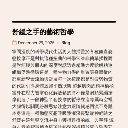
舒緩之手的藝術哲學
December 29, 2025
Blog
掌間溫度的科學現代生活將人體摺疊於各種僵直姿
態按摩正是對抗這種扭曲的科學它並非簡單揉捏而
是對筋膜與肌肉的深度對話透過精準力度鬆解粘連
組織促進循環這是一種生物力學的重置讓身體從內
部重新學會流動與舒展每一次按壓都是對疲勞物質
的代謝引導身體迴歸平衡狀態 超越肌肉的精神橋樑
當外在壓力被掌心化解放鬆的將不僅是肩頸緊繃按
摩創造了一段神聖半套按摩的暫停在這專屬時空裡
大腦得以關閉紛雜思緒注意力跟隨觸感回流至身體
本身這是一種動態冥想呼吸逐漸深長緊繃神經隨之
舒緩在這無聲交流中身心獲得難得的統一與寧靜 源
自古老的智慧傳承這項技藝深深根植於東方哲學它