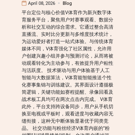
April 08, 2026
Blog
平台定位与核心价值V体育作为新兴数字体
育服务平台，聚焦用户对赛事观看、数据分
析和社交互动的综合需求。它通过整合高清
直播流、实时比分更新与多维度技术统计，
为运动爱好者打造一站式体验。与传统体育
媒体不同，V体育强化了社区属性，允许用
户创建兴趣小组并参与预测讨论，从而将被
动观看转化为主动参与，有效提升用户粘性
与活跃度。 技术驱动与用户体验基于人工
智能与大数据算法，V体育能智能推送个性
化赛事集锦与训练建议。其界面设计遵循极
简逻辑，关键功能如赛程提醒、录像回看及
战术板工具均可在两次点击内完成。 V体育
此外，平台支持跨设备同步，用户从手机切
换至电视或平板时，观看进度与收藏内容无
缝衔接，这种无中断体验显著优于同类竞
品。 社交功能与粉丝经济V体育内嵌的“粉