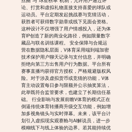
丝圈”与“球星榜单”机制，允许用户通过评
论、打赏和虚拟礼物直接支持喜爱的球队或
运动员。平台定期发起挑战赛与竞猜活动，
获胜者可获得数字勋章或线下见面会资格。
这种设计不仅增强了用户情感投入，还为体
育IP创造了新的商业化路径，例如限量数字
藏品与联名训练课程。 安全保障与合规运
营在数据隐私层面，V体育采用端到端加密
技术保护用户聊天记录与支付信息，并明确
拒绝向第三方出售用户行为数据。平台所有
赛事直播均获得官方授权，严格规避版权风
险。对于涉及虚拟货币或竞猜的功能，V体
育主动设置每日参与限额并公示抽奖算法，
此举既符合监管要求，也建立了长期信任基
础。 行业影响与发展前瞻V体育的模式正在
倒逼传统体育转播商升级交互功能，例如增
加多视角镜头与实时弹幕。未来，该平台计
划引入虚拟现实观赛舱与AI解说员，进一步
模糊线下与线上体验的边界。若其能持续优