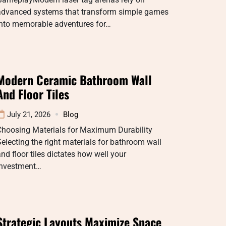
advanced systems that transform simple games
into memorable adventures for…
Modern Ceramic Bathroom Wall
And Floor Tiles
July 21, 2026
Blog
Choosing Materials for Maximum Durability
electing the right materials for bathroom wall
nd floor tiles dictates how well your
investment…
Strategic Layouts Maximize Space