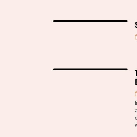
I
a
c