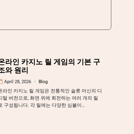
온라인 카지노 릴 게임의 기본 구
조와 원리
April 28, 2026
Blog
온라인 카지노 릴 게임은 전통적인 슬롯 머신의 디
지털 버전으로, 화면 위에 회전하는 여러 개의 릴
로 구성됩니다. 각 릴에는 다양한 심볼이…