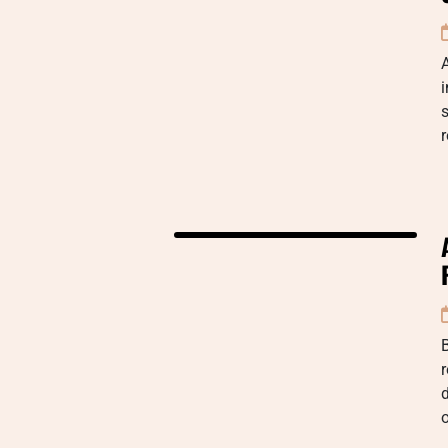
i
s
r
r
d