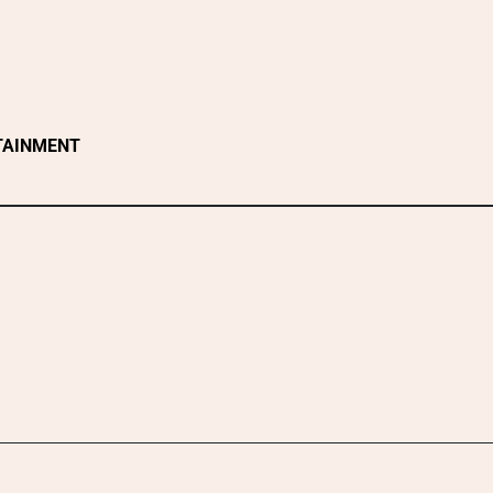
TAINMENT