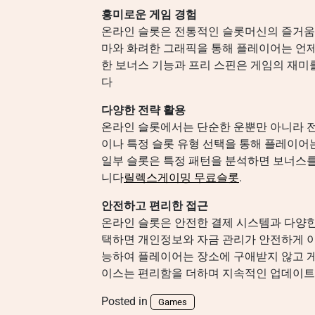
흥미로운 게임 경험
온라인 슬롯은 전통적인 슬롯머신의 즐거움
마와 화려한 그래픽을 통해 플레이어는 언제
한 보너스 기능과 프리 스핀은 게임의 재미
다
다양한 전략 활용
온라인 슬롯에서는 단순한 운뿐만 아니라 전
이나 특정 슬롯 유형 선택을 통해 플레이어
일부 슬롯은 특정 패턴을 분석하면 보너스를
니다
릴렉스게이밍 무료슬롯
.
안전하고 편리한 접근
온라인 슬롯은 안전한 결제 시스템과 다양한
택하면 개인정보와 자금 관리가 안전하게 이
능하여 플레이어는 장소에 구애받지 않고 게
이스는 편리함을 더하며 지속적인 업데이트
Posted in
Games