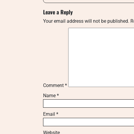
Leave a Reply
Your email address will not be published.
R
Comment
*
Name
*
Email
*
Website