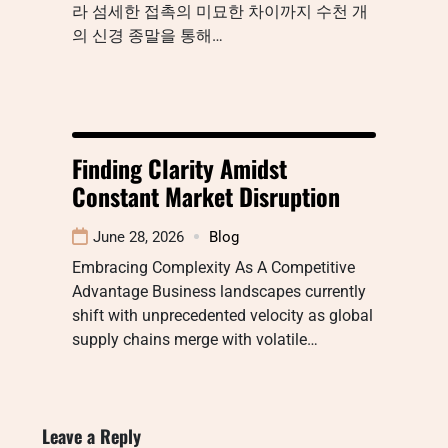
라 섬세한 접촉의 미묘한 차이까지 수천 개
의 신경 종말을 통해…
Finding Clarity Amidst
Constant Market Disruption
June 28, 2026
Blog
Embracing Complexity As A Competitive
Advantage Business landscapes currently
shift with unprecedented velocity as global
supply chains merge with volatile…
Leave a Reply