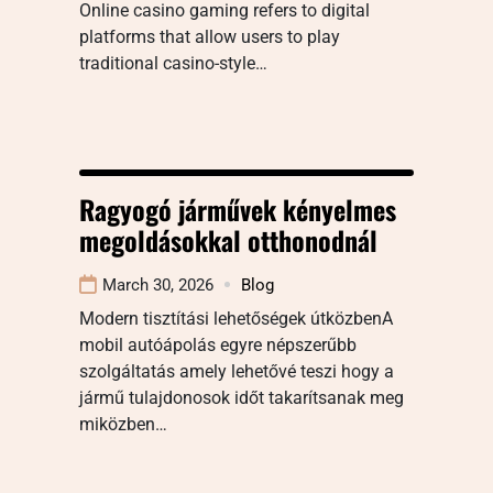
Online casino gaming refers to digital
platforms that allow users to play
traditional casino-style…
Ragyogó járművek kényelmes
megoldásokkal otthonodnál
March 30, 2026
Blog
Modern tisztítási lehetőségek útközbenA
mobil autóápolás egyre népszerűbb
szolgáltatás amely lehetővé teszi hogy a
jármű tulajdonosok időt takarítsanak meg
miközben…