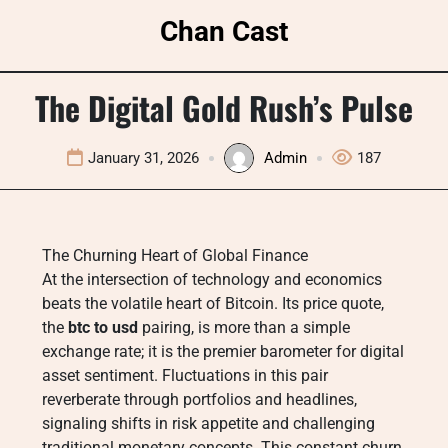
Skip
Chan Cast
to
content
The Digital Gold Rush’s Pulse
January 31, 2026
Admin
187
The Churning Heart of Global Finance
At the intersection of technology and economics
beats the volatile heart of Bitcoin. Its price quote,
the
btc to usd
pairing, is more than a simple
exchange rate; it is the premier barometer for digital
asset sentiment. Fluctuations in this pair
reverberate through portfolios and headlines,
signaling shifts in risk appetite and challenging
traditional monetary concepts. This constant churn