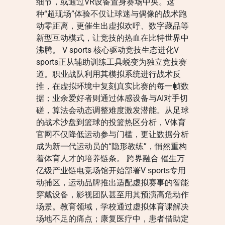
细节，或通过VR设备置身赛场中央。这
种“超现场”体验不仅让球迷与偶像的战术跑
动零距离，更催生出虚拟欢呼、数字藏品等
新型互动模式，让竞技的热血在比特世界中
沸腾。 V sports 核心驱动竞技生态进化V
sports正从辅助训练工具蜕变为独立竞技赛
道。职业战队利用其模拟系统进行战术反
推，在虚拟环境中复刻真实比赛的每一帧数
据；业余爱好者则通过体感设备与AI对手切
磋，算法会动态调整难度激发潜能。从足球
的战术沙盘到篮球的投篮热区分析，V体育
官网不仅降低运动参与门槛，更让数据分析
成为新一代运动员的“隐形教练”，悄然重构
着体育人才的培养链条。 跨界融合 催生万
亿级产业链电竞场馆开始部署V sports专用
动捕区，运动品牌推出适配虚拟赛事的智能
穿戴设备，影视团队甚至用其预演高危动作
场景。教育领域，学校通过虚拟体育课解决
场地不足的痛点；康复医疗中，患者借助定